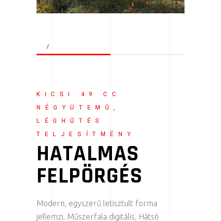
TOVÁBB
KICSI 49 CC
NÉGYÜTEMŰ,
LÉGHŰTÉS
TELJESÍTMÉNY
HATALMAS
FELPÖRGÉS
Modern, egyszerű letisztult forma
jellemzi. Műszerfala digitális, Hátsó