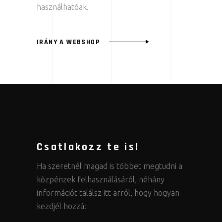
használhatóak.
IRÁNY A WEBSHOP
Csatlakozz te is!
Ha szeretnél magad is többet megtudni a
közpénzek felhasználásáról, néhány
információt találsz itt arról, hogy hogyan
kezdjél hozzá: