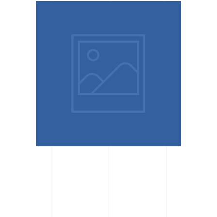
2024.12.30.
Égszínkék Búzavirág
Speciális
Gyermekotthon