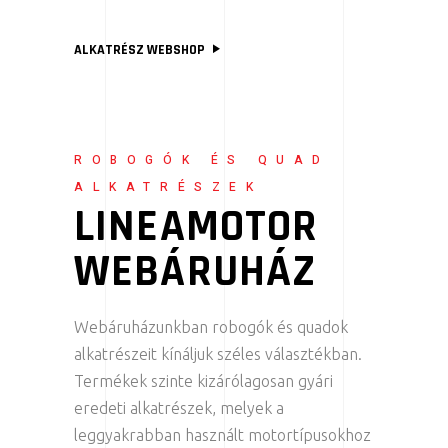
ALKATRÉSZ WEBSHOP
ROBOGÓK ÉS QUAD
ALKATRÉSZEK
LINEAMOTOR
WEBÁRUHÁZ
Webáruházunkban robogók és quadok
alkatrészeit kínáljuk széles választékban.
Termékek szinte kizárólagosan gyári
eredeti alkatrészek, melyek a
leggyakrabban használt motortípusokhoz