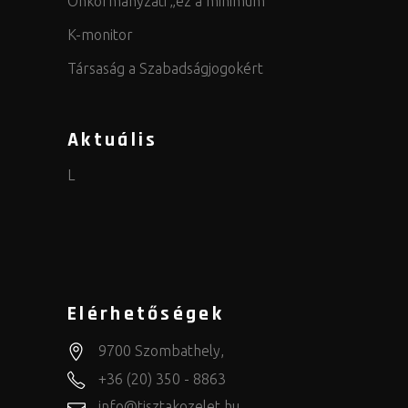
Önkormányzati „ez a minimum”
K-monitor
Társaság a Szabadságjogokért
Aktuális
L
Elérhetőségek
9700 Szombathely,
+36 (20) 350 - 8863
info@tisztakozelet.hu