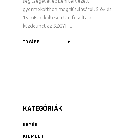
segítségével építeni tervezett
gyermekotthon meghiúsulásáról. 5 év és
15 mFt elköltése után feladta a
küzdelmet az SZGYF.
TOVÁBB
KATEGÓRIÁK
EGYÉB
KIEMELT