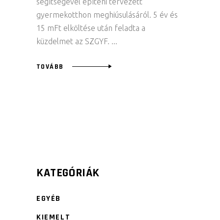
segítségével építeni tervezett
gyermekotthon meghiúsulásáról. 5 év és
15 mFt elköltése után feladta a
küzdelmet az SZGYF.
TOVÁBB
KATEGÓRIÁK
EGYÉB
KIEMELT